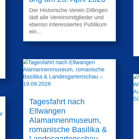
Der Historische Verein Dillingen
lädt alle Vereinsmitglieder und
ebenso interessiertes Publikum
ein…
Tagesfahrt nach
Ellwangen
Alamannenmuseum,
romanische Basilika &
Landesgartenschau –