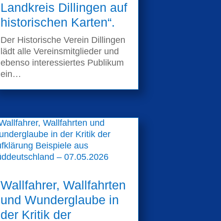
Landkreis Dillingen auf
historischen Karten“.
Der Historische Verein Dillingen
lädt alle Vereinsmitglieder und
ebenso interessiertes Publikum
ein…
Wallfahrer, Wallfahrten
und Wunderglaube in
der Kritik der