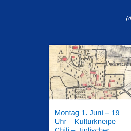
(
Montag 1. Juni – 19
Uhr – Kulturkneipe
Chili – Jüdischer