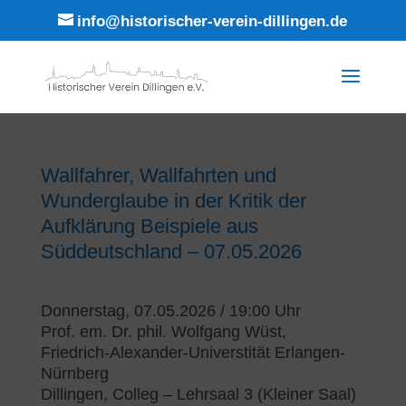
info@historischer-verein-dillingen.de
Wallfahrer, Wallfahrten und
Wunderglaube in der Kritik der
Aufklärung Beispiele aus
Süddeutschland – 07.05.2026
Donnerstag, 07.05.2026 / 19:00 Uhr
Prof. em. Dr. phil. Wolfgang Wüst,
Friedrich-Alexander-Universtität Erlangen-
Nürnberg
Dillingen, Colleg – Lehrsaal 3 (Kleiner Saal)