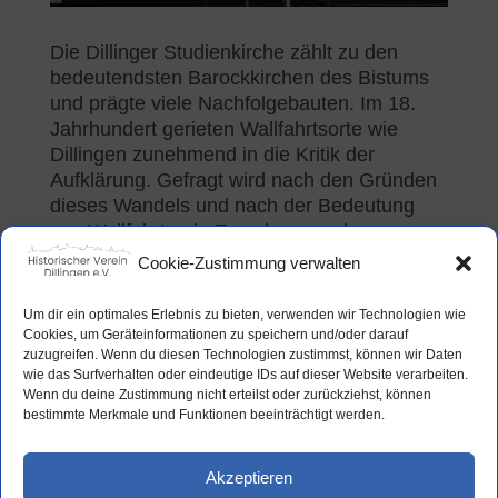
Die Dillinger Studienkirche zählt zu den
bedeutendsten Barockkirchen des Bistums
und prägte viele Nachfolgebauten. Im 18.
Jahrhundert gerieten Wallfahrtsorte wie
Dillingen zunehmend in die Kritik der
Aufklärung. Gefragt wird nach den Gründen
dieses Wandels und nach der Bedeutung
von Wallfahrten in Forschung und
Frömmigkeit. Themen sind u. a. Votivbilder,
Cookie-Zustimmung verwalten
Pilgerwege und der Einfluss
zeitgenössischer Gesetzgebung („gute
Um dir ein optimales Erlebnis zu bieten, verwenden wir Technologien wie
Policey“). Prof. Wolfgang Wüst beleuchtet
Cookies, um Geräteinformationen zu speichern und/oder darauf
zuzugreifen. Wenn du diesen Technologien zustimmst, können wir Daten
diese Entwicklungen und die Kritik an
wie das Surfverhalten oder eindeutige IDs auf dieser Website verarbeiten.
Pilgern im 18. und 19. Jahrhundert.
Wenn du deine Zustimmung nicht erteilst oder zurückziehst, können
bestimmte Merkmale und Funktionen beeinträchtigt werden.
Akzeptieren