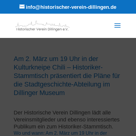
info@historischer-verein-dillingen.de
Am 2. März um 19 Uhr in der
Kulturkneipe Chili – Historiker-
Stammtisch präsentiert die Pläne für
die Stadtgeschichte-Abteilung im
Dillinger Museum
Der Historische Verein Dillingen lädt alle
Vereinsmitglieder und ebenso interessiertes
Publikum ein zum Historiker-Stammtisch.
Wo und wann: Am 2. März um 19 Uhr in der