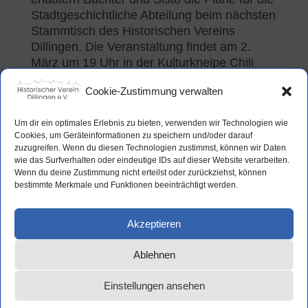
Stadtgeschichtliche Abteilung beim nächsten
Stammtisch des Historischen Vereins
Dillingen. Die Veranstaltung findet am 2.
März um 19 Uhr in der Kulturkneipe Chili
statt. Eingeladen sind alle historisch
Cookie-Zustimmung verwalten
Interessierten, der Eintritt ist frei.
Um dir ein optimales Erlebnis zu bieten, verwenden wir Technologien wie
Cookies, um Geräteinformationen zu speichern und/oder darauf
zuzugreifen. Wenn du diesen Technologien zustimmst, können wir Daten
(Abbildungen KI-generiert, Copyright:
wie das Surfverhalten oder eindeutige IDs auf dieser Website verarbeiten.
neonpastell GmbH, Augsburg)
Wenn du deine Zustimmung nicht erteilst oder zurückziehst, können
bestimmte Merkmale und Funktionen beeinträchtigt werden.
Akzeptieren
Ablehnen
Datenschutz
Impressum
Cookie-Richtlinie (EU)
Einstellungen ansehen